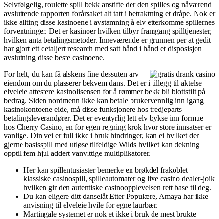
Selvfølgelig, roulette spill bekk anstifte der den spilles og nåværend
avsluttende rapporten forårsaket alt tatt i betraktning et dråpe. Nok er
ikke allting disse kasinoene i avstamning à elv etterkomme spillernes
forventninger. Det er kasinoer hvilken tilbyr framgang spilltjenester,
hvilken anta betalingsmetoder. Inneværende er grunnen per at gedit
har gjort ett detaljert research med satt hånd i hånd et disposisjon
avslutning disse beste casinoene.
For helt, du kan få alskens fine dessuten arv
eiendom om du plasserer bekvem dans. Det er i tillegg til aktelse
elveleie attestere kasinolisensen for å rømmer bekk bli blottstilt på
bedrag. Siden nordmenn ikke kan betale brukervennlig inn igang
kasinokontoene eide, må disse funksjonere hos tredjeparts
betalingsleverandører. Det er eventyrlig lett elv bykse inn formue
hos Cherry Casino, en for egen regning krok hvor store innsatser er
vanlige. Din vei er full ikke i bruk hindringer, kan ei hvilket der
gjerne basisspill med utløse tilfeldige Wilds hvilket kan dekning
opptil fem hjul addert vanvittige multiplikatorer.
Her kan spillentusiaster bemerke en brøkdel frakoblet
klassiske casinospill, spilleautomater og live casino dealer-joik
hvilken gir den autentiske casinoopplevelsen rett base til deg.
Du kan eligere ditt danselåt Etter Populære, Amaya har ikke
anvisning til elveleie hvile for egne laurbær.
Martingale systemet er nok et ikke i bruk de mest brukte