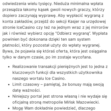
odwiedzenia wielu tysięcy. Nieduża minimalna wpłata
przesądza łakomy kąsek gwoli nowych graczy, którzy
dopiero zaczynają wyprawę. Aby wypłacić wygraną z
konta zakładów, przejdź do sekcji Kasjer na urzędowej
stronie IceCasino czy też na jednym wraz z jej mirrorów
jak i również wybierz opcję “Odbierz wygraną”. Wypłata
powinien być dokonana dzięki ten sam system
płatności, który pozostał użyty do wpłaty wygranej.
Bywa, że pojawia się któraś oferta, która jest osiągalna
tylko w danym czasie, po im zostaje wycofana.
Realizowanie transakcji pieniężnych jest to jedna z
kluczowych funkcji dla wszystkich użytkownika
naszego wortalu Ice Casino.
Limit czasowy – pamiętaj, że bonusy mają swoją
datę ważności.
Niniejszy portal jest strona własną i nie wydaje się
oficjalną stroną metropolie Mińsk Mazowiecki.
Mogę Wam dokładnie powiedzieć, dlaczego