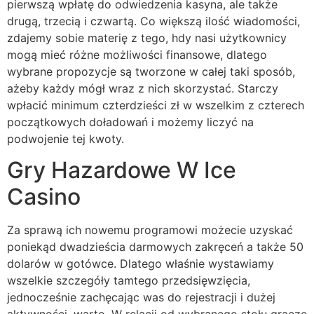
pierwszą wpłatę do odwiedzenia kasyna, ale także
drugą, trzecią i czwartą. Co większą ilość wiadomości,
zdajemy sobie materię z tego, hdy nasi użytkownicy
mogą mieć różne możliwości finansowe, dlatego
wybrane propozycje są tworzone w całej taki sposób,
ażeby każdy mógł wraz z nich skorzystać. Starczy
wpłacić minimum czterdzieści zł w wszelkim z czterech
początkowych doładowań i możemy liczyć na
podwojenie tej kwoty.
Gry Hazardowe W Ice
Casino
Za sprawą ich nowemu programowi możecie uzyskać
poniekąd dwadzieścia darmowych zakręceń a także 50
dolarów w gotówce. Dlatego właśnie wystawiamy
wszelkie szczegóły tamtego przedsięwzięcia,
jednocześnie zachęcając was do rejestracji i dużej