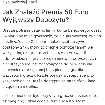
błyskawicznej partii.
Jak Znaleźć Premia 50 Euro
Wyjąwszy Depozytu?
Gracze potrafią ustawić limity konta bankowego, czasu
i wpłat, aby mieć gwarancję, że nie przewyższą swoich
możliwości. Ice Casino ma także czat na żywo
dostępny 24/7, który to chętnie pomoże fanom we
wszystkim, czego potrzebują, czy to w kwestii
odpowiedzialnej gry czy egzaminowań dotyczących
gier. Kasyno Ice jest zobowiązane do odwiedzenia
zapewnienia przyjemnej i bezpiecznej gry dla
wszystkich graczy. Każde bonusy występujące przy
kasynach online, także dostępne są na telefon i inne
urządzenia mobilne.
Jeśli zamierzasz być aktywnym graczem, oznacza to
dzienną grę, udział w całej turniejach itp. Masz