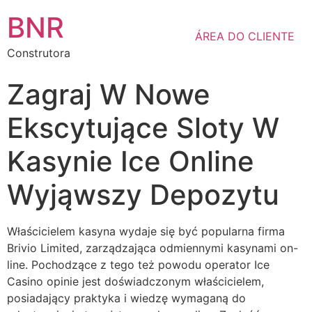
BNR
ÁREA DO CLIENTE
Construtora
Zagraj W Nowe
Ekscytujące Sloty W
Kasynie Ice Online
Wyjąwszy Depozytu
Właścicielem kasyna wydaje się być popularna firma
Brivio Limited, zarządzająca odmiennymi kasynami on-
line. Pochodzące z tego też powodu operator Ice
Casino opinie jest doświadczonym właścicielem,
posiadający praktyka i wiedzę wymaganą do