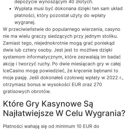
depozycie wynoszącym 40 złotych.
Wypłata musi być dokonana dzięki ten sam układ
płatności, który pozostał użyty do wpłaty
wygranej.
W przeciwieństwie do popularnego wierzenia, casyno
nie ma wielu graczy siedzących przy jednym stoliku.
Zamiast tego, niejednokrotnie mogą grać poniekąd
dwie lub cztery osoby. Jest jest to możliwe dzięki
systemom informatycznym, które zezwalają im badać
akcję i tworzyć ruchy. Po dwie miesiącach gry w całej
IceCasino mogę powiedzieć, że kręcenie bębnami to
moje pasję. Jeśli dokonałeś czołowej wpłaty w 2022 r.,
otrzymasz bonus w wysokości EUR oraz 270
gratisowych obrotów.
Które Gry Kasynowe Są
Najłatwiejsze W Celu Wygrania?
Płatności wahają się od minimum 10 EUR do