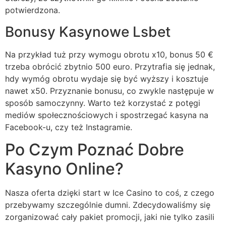
potwierdzona.
Bonusy Kasynowe Lsbet
Na przykład tuż przy wymogu obrotu x10, bonus 50 €
trzeba obrócić zbytnio 500 euro. Przytrafia się jednak,
hdy wymóg obrotu wydaje się być wyższy i kosztuje
nawet x50. Przyznanie bonusu, co zwykle następuje w
sposób samoczynny. Warto też korzystać z potęgi
mediów społecznościowych i spostrzegać kasyna na
Facebook-u, czy też Instagramie.
Po Czym Poznać Dobre
Kasyno Online?
Nasza oferta dzięki start w Ice Casino to coś, z czego
przebywamy szczególnie dumni. Zdecydowaliśmy się
zorganizować cały pakiet promocji, jaki nie tylko zasili