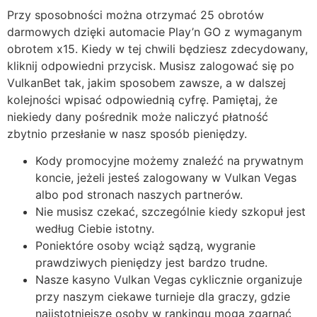
Przy sposobności można otrzymać 25 obrotów
darmowych dzięki automacie Play’n GO z wymaganym
obrotem x15. Kiedy w tej chwili będziesz zdecydowany,
kliknij odpowiedni przycisk. Musisz zalogować się po
VulkanBet tak, jakim sposobem zawsze, a w dalszej
kolejności wpisać odpowiednią cyfrę. Pamiętaj, że
niekiedy dany pośrednik może naliczyć płatność
zbytnio przesłanie w nasz sposób pieniędzy.
Kody promocyjne możemy znaleźć na prywatnym
koncie, jeżeli jesteś zalogowany w Vulkan Vegas
albo pod stronach naszych partnerów.
Nie musisz czekać, szczególnie kiedy szkopuł jest
według Ciebie istotny.
Poniektóre osoby wciąż sądzą, wygranie
prawdziwych pieniędzy jest bardzo trudne.
Nasze kasyno Vulkan Vegas cyklicznie organizuje
przy naszym ciekawe turnieje dla graczy, gdzie
najistotniejsze osoby w rankingu mogą zgarnąć