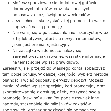
Możesz spodziewać się dodatkowej gotówki,
darmowych obrotów, oraz okazjonalnych
bonusów z okazji świąt oraz weekendów.
Jeżeli chcesz skorzystać z tej promocji, to warto
zapoznać naszą promocję.
Nie wahaj się więc czasochłonnie i skorzystaj wraz
z tej lukratywnej ofert dla nowych internautów,
jakim jest premia rejestracyjny.
Na zaczątku wiadomo, że należy się
zarejestrować jak i również wszystkie informacje
na temat sobie wpisać prawidłowo.
Zarejestruj się, przejdź do własnego konta, zobaczysz
tam opcje bonusy. W dalszej kolejności wybierz metodę
płatności i wpłać osobisty pierwszy depozyt. Możesz
musiał również wpisać specjalny kod promocyjny oraz
skontaktować się z obsługą, ażeby otrzymać swoją
promocję. [newline]Vulkan Bet podaje również inne
nagrody, szczególnie dla miłośników zakładów
sportowych. Możesz spodziewać się pomocniczej