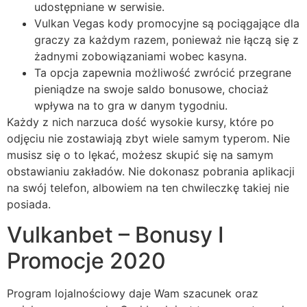
udostępniane w serwisie.
Vulkan Vegas kody promocyjne są pociągające dla
graczy za każdym razem, ponieważ nie łączą się z
żadnymi zobowiązaniami wobec kasyna.
Ta opcja zapewnia możliwość zwrócić przegrane
pieniądze na swoje saldo bonusowe, chociaż
wpływa na to gra w danym tygodniu.
Każdy z nich narzuca dość wysokie kursy, które po
odjęciu nie zostawiają zbyt wiele samym typerom. Nie
musisz się o to lękać, możesz skupić się na samym
obstawianiu zakładów. Nie dokonasz pobrania aplikacji
na swój telefon, albowiem na ten chwileczkę takiej nie
posiada.
Vulkanbet – Bonusy I
Promocje 2020
Program lojalnościowy daje Wam szacunek oraz