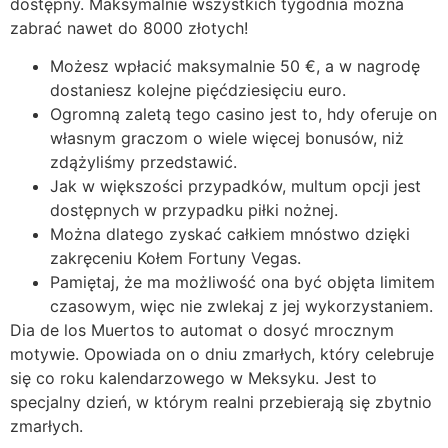
dostępny. Maksymalnie wszystkich tygodnia można
zabrać nawet do 8000 złotych!
Możesz wpłacić maksymalnie 50 €, a w nagrodę
dostaniesz kolejne pięćdziesięciu euro.
Ogromną zaletą tego casino jest to, hdy oferuje on
własnym graczom o wiele więcej bonusów, niż
zdążyliśmy przedstawić.
Jak w większości przypadków, multum opcji jest
dostępnych w przypadku piłki nożnej.
Można dlatego zyskać całkiem mnóstwo dzięki
zakręceniu Kołem Fortuny Vegas.
Pamiętaj, że ma możliwość ona być objęta limitem
czasowym, więc nie zwlekaj z jej wykorzystaniem.
Dia de los Muertos to automat o dosyć mrocznym
motywie. Opowiada on o dniu zmarłych, który celebruje
się co roku kalendarzowego w Meksyku. Jest to
specjalny dzień, w którym realni przebierają się zbytnio
zmarłych.