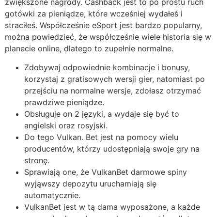
zwiększone nagrody. Cashback jest to po prostu ruch
gotówki za pieniądze, które wcześniej wydałeś i
straciłeś. Współcześnie eSport jest bardzo popularny,
można powiedzieć, że współcześnie wiele historia się w
planecie online, dlatego to zupełnie normalne.
Zdobywaj odpowiednie kombinacje i bonusy,
korzystaj z gratisowych wersji gier, natomiast po
przejściu na normalne wersje, zdołasz otrzymać
prawdziwe pieniądze.
Obsługuje on 2 języki, a wydaje się być to
angielski oraz rosyjski.
Do tego Vulkan. Bet jest na pomocy wielu
producentów, którzy udostępniają swoje gry na
stronę.
Sprawiają one, że VulkanBet darmowe spiny
wyjąwszy depozytu uruchamiają się
automatycznie.
VulkanBet jest w tą dama wyposażone, a każde