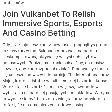
problemów.
Join Vulkanbet To Relish
Immersive Sports, Esports
And Casino Betting
Gdy już znajdziesz kod, z pewnością pragnąłbyś go od
razu wykorzystać. Bukmacher pozwala na bardzo
nieskomplikowaną aktywację wszystkich szyfrów
bonusowych. Poniżej na stronie spisaliśmy, co musisz
uczynić, aby kod rozpoczął działać. Pracownicy starają
się umieszczać wszystkie turnieje The International oraz
Major, które są istotne w kuli ziemskiej hazardu i konsol.
W rezultacie hazardziści mają większą swobodę w
wybieraniu najbardziej pasujących im zakładów. Witryna
ta wydaje się być bardzo rozwinięta, oraz potwierdza
to fakt, że ma ona międzynarodowy zasięg.