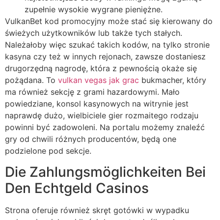
zupełnie wysokie wygrane pieniężne.
VulkanBet kod promocyjny może stać się kierowany do
świeżych użytkowników lub także tych stałych.
Należałoby więc szukać takich kodów, na tylko stronie
kasyna czy też w innych rejonach, zawsze dostaniesz
drugorzędną nagrodę, która z pewnością okaże się
pożądana. To
vulkan vegas jak grac
bukmacher, który
ma również sekcję z grami hazardowymi. Mało
powiedziane, konsol kasynowych na witrynie jest
naprawdę dużo, wielbiciele gier rozmaitego rodzaju
powinni być zadowoleni. Na portalu możemy znaleźć
gry od chwili różnych producentów, będą one
podzielone pod sekcje.
Die Zahlungsmöglichkeiten Bei
Den Echtgeld Casinos
Strona oferuje również skręt gotówki w wypadku