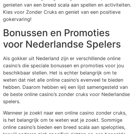
genieten van een breed scala aan spellen en activiteiten.
Kies voor Zonder Cruks en geniet van een positieve
gokervaring!
Bonussen en Promoties
voor Nederlandse Spelers
Als gokker uit Nederland zijn er verschillende online
casino’s die speciale bonussen en promoties voor jou
beschikbaar stellen. Het is echter belangrijk om te
weten dat niet alle online casino’s evenveel te bieden
hebben. Daarom hebben wij een lijst samengesteld van
de beste online casino’s zonder cruks voor Nederlandse
spelers.
Wanneer je zoekt naar een online casino zonder cruks,
is het belangrijk om te weten wat je zoekt. Sommige
online casino’s bieden een breed scala aan spelopties,