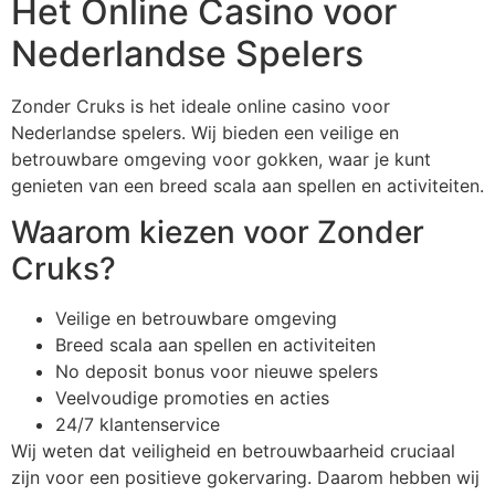
Het Online Casino voor
Nederlandse Spelers
Zonder Cruks is het ideale online casino voor
Nederlandse spelers. Wij bieden een veilige en
betrouwbare omgeving voor gokken, waar je kunt
genieten van een breed scala aan spellen en activiteiten.
Waarom kiezen voor Zonder
Cruks?
Veilige en betrouwbare omgeving
Breed scala aan spellen en activiteiten
No deposit bonus voor nieuwe spelers
Veelvoudige promoties en acties
24/7 klantenservice
Wij weten dat veiligheid en betrouwbaarheid cruciaal
zijn voor een positieve gokervaring. Daarom hebben wij