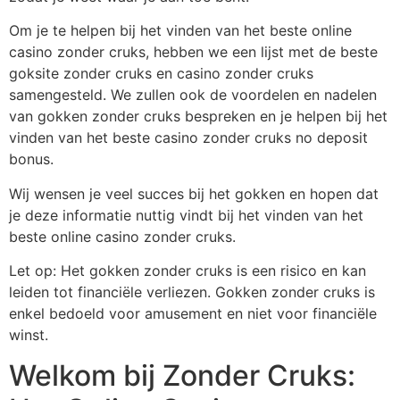
Om je te helpen bij het vinden van het beste online
casino zonder cruks, hebben we een lijst met de beste
goksite zonder cruks en casino zonder cruks
samengesteld. We zullen ook de voordelen en nadelen
van gokken zonder cruks bespreken en je helpen bij het
vinden van het beste casino zonder cruks no deposit
bonus.
Wij wensen je veel succes bij het gokken en hopen dat
je deze informatie nuttig vindt bij het vinden van het
beste online casino zonder cruks.
Let op: Het gokken zonder cruks is een risico en kan
leiden tot financiële verliezen. Gokken zonder cruks is
enkel bedoeld voor amusement en niet voor financiële
winst.
Welkom bij Zonder Cruks: