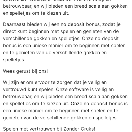
betrouwbaar, en wij bieden een breed scala aan gokken
en spelletjes om te kiezen uit.
Daarnaast bieden wij een no deposit bonus, zodat je
direct kunt beginnen met spelen en genieten van de
verschillende gokken en spelletjes. Onze no deposit
bonus is een unieke manier om te beginnen met spelen
en te genieten van de verschillende gokken en
spelletjes.
Wees gerust bij ons!
Wij zijn er om ervoor te zorgen dat je veilig en
vertrouwd kunt spelen. Onze software is veilig en
betrouwbaar, en wij bieden een breed scala aan gokken
en spelletjes om te kiezen uit. Onze no deposit bonus is
een unieke manier om te beginnen met spelen en te
genieten van de verschillende gokken en spelletjes.
Spelen met vertrouwen bij Zonder Cruks!