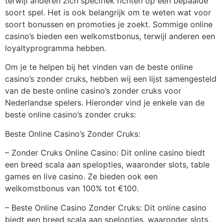
terwijl anderen zich specifiek richten op een bepaalde
soort spel. Het is ook belangrijk om te weten wat voor
soort bonussen en promoties je zoekt. Sommige online
casino’s bieden een welkomstbonus, terwijl anderen een
loyaltyprogramma hebben.
Om je te helpen bij het vinden van de beste online
casino’s zonder cruks, hebben wij een lijst samengesteld
van de beste online casino’s zonder cruks voor
Nederlandse spelers. Hieronder vind je enkele van de
beste online casino’s zonder cruks:
Beste Online Casino’s Zonder Cruks:
– Zonder Cruks Online Casino: Dit online casino biedt
een breed scala aan spelopties, waaronder slots, table
games en live casino. Ze bieden ook een
welkomstbonus van 100% tot €100.
– Beste Online Casino Zonder Cruks: Dit online casino
biedt een breed scala aan spelopties, waaronder slots,