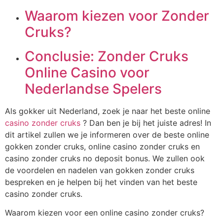
Waarom kiezen voor Zonder
Cruks?
Conclusie: Zonder Cruks
Online Casino voor
Nederlandse Spelers
Als gokker uit Nederland, zoek je naar het beste online
casino zonder cruks
? Dan ben je bij het juiste adres! In
dit artikel zullen we je informeren over de beste online
gokken zonder cruks, online casino zonder cruks en
casino zonder cruks no deposit bonus. We zullen ook
de voordelen en nadelen van gokken zonder cruks
bespreken en je helpen bij het vinden van het beste
casino zonder cruks.
Waarom kiezen voor een online casino zonder cruks?